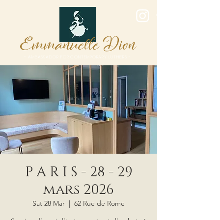
E
D
mmanuelle
ion
- AMBASSADOR FOR CONTEMPORARY LUTHIERS -
P A R I S - 28 - 29
mars 2026
Sat 28 Mar
  |  
62 Rue de Rome