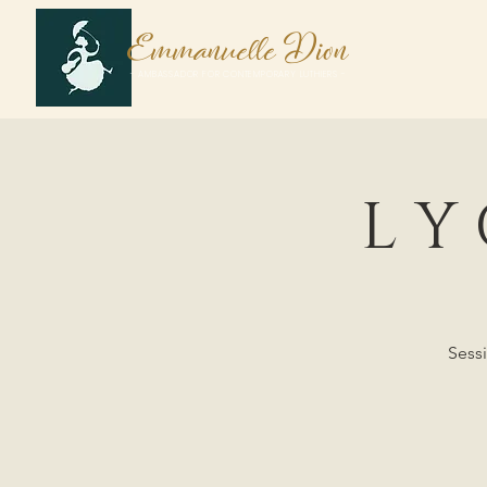
E
D
mmanuelle
ion
H
- AMBASSADOR FOR CONTEMPORARY LUTHIERS -
L Y 
Sessi