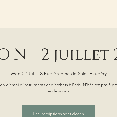
OME
MISSION
ABOUT
LUTHIERS
INSTRUMENTS
O N - 2 juillet
Wed 02 Jul
  |  
8 Rue Antoine de Saint-Exupéry
on d’essai d’instruments et d’archets à Paris. N’hésitez pas à p
rendez-vous!
Les inscriptions sont closes