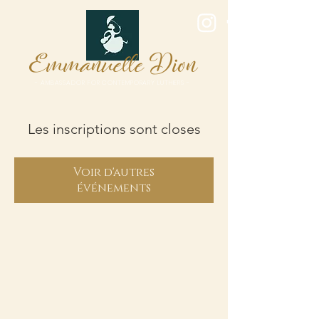
E
D
mmanuelle
ion
- AMBASSADOR FOR CONTEMPORARY LUTHIERS -
Les inscriptions sont closes
Voir d'autres
événements