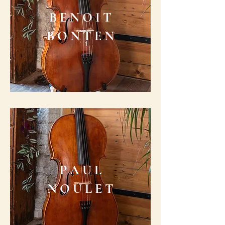
B E N O I T
B O N T E N
P A U L
N O U L E T